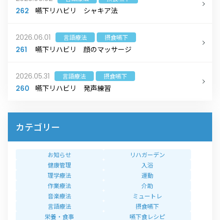
嚥下リハビリ シャキア法
262
2026.06.01
言語療法
摂食嚥下
嚥下リハビリ 顔のマッサージ
261
2026.05.31
言語療法
摂食嚥下
嚥下リハビリ 発声練習
260
カテゴリー
お知らせ
リハガーデン
健康管理
入浴
理学療法
運動
作業療法
介助
音楽療法
ミュートレ
言語療法
摂食嚥下
栄養・食事
嚥下食レシピ