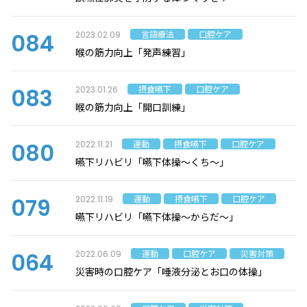
084
言語療法
口腔ケア
2023.02.09
喉の筋力向上「発声練習」
083
摂食嚥下
口腔ケア
2023.01.26
喉の筋力向上「開口訓練」
080
運動
摂食嚥下
口腔ケア
2022.11.21
嚥下リハビリ「嚥下体操～くち～」
079
運動
摂食嚥下
口腔ケア
2022.11.19
嚥下リハビリ「嚥下体操～からだ～」
064
運動
口腔ケア
災害対策
2022.06.09
災害時の口腔ケア「唾液分泌とお口の体操」