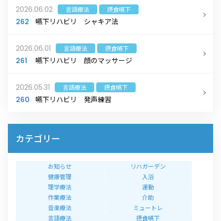
2026.06.02
言語療法
摂食嚥下
嚥下リハビリ シャキア法
262
2026.06.01
言語療法
摂食嚥下
嚥下リハビリ 顔のマッサージ
261
2026.05.31
言語療法
摂食嚥下
嚥下リハビリ 発声練習
260
カテゴリー
お知らせ
リハガーデン
健康管理
入浴
理学療法
運動
作業療法
介助
音楽療法
ミュートレ
言語療法
摂食嚥下