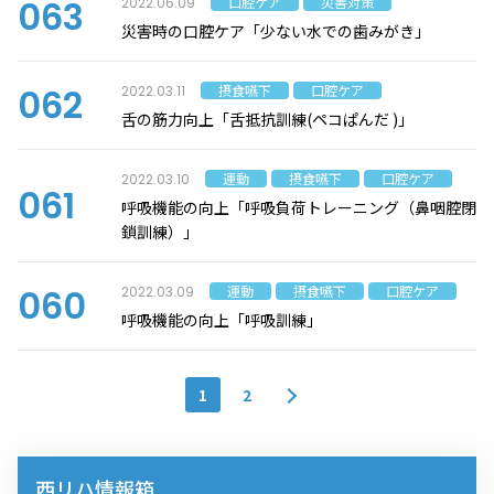
063
口腔ケア
災害対策
2022.06.09
災害時の口腔ケア「少ない水での歯みがき」
062
摂食嚥下
口腔ケア
2022.03.11
舌の筋力向上「舌抵抗訓練(ペコぱんだ )」
運動
摂食嚥下
口腔ケア
2022.03.10
061
呼吸機能の向上「呼吸負荷トレーニング（鼻咽腔閉
鎖訓練）」
060
運動
摂食嚥下
口腔ケア
2022.03.09
呼吸機能の向上「呼吸訓練」
1
2
西リハ情報箱