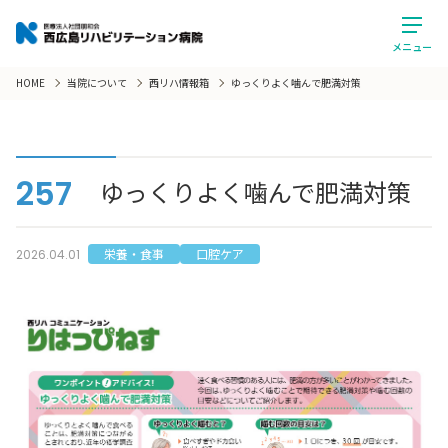
メニュー
HOME
当院について
西リハ情報箱
ゆっくりよく噛んで肥満対策
257
ゆっくりよく噛んで肥満対策
栄養・食事
口腔ケア
2026.04.01