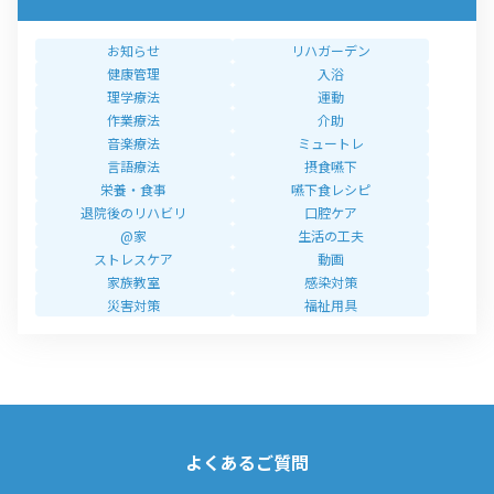
お知らせ
リハガーデン
健康管理
入浴
理学療法
運動
作業療法
介助
音楽療法
ミュートレ
言語療法
摂食嚥下
栄養・食事
嚥下食レシピ
退院後のリハビリ
口腔ケア
@家
生活の工夫
ストレスケア
動画
家族教室
感染対策
災害対策
福祉用具
よくあるご質問