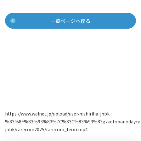
一覧ページへ戻る
https://www.welnet.jp/upload/user/nishiriha-jhbk-
%83%8F%83%93%83%7C%83C%83%93%83g/kotobanodaycare/
jhbk/carecom2025/carecom_teori.mp4