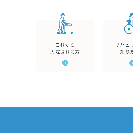
これから
リハビ
入院される方
知り