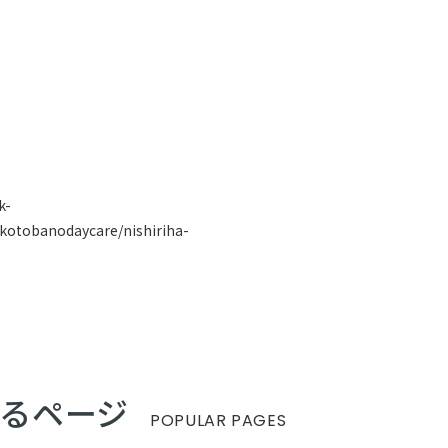
k-
banodaycare/nishiriha-
るページ
POPULAR PAGES