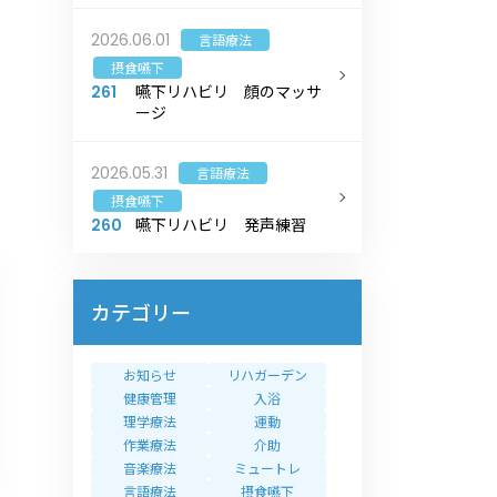
2026.06.01
言語療法
摂食嚥下
嚥下リハビリ 顔のマッサ
261
ージ
2026.05.31
言語療法
摂食嚥下
嚥下リハビリ 発声練習
260
カテゴリー
お知らせ
リハガーデン
健康管理
入浴
理学療法
運動
作業療法
介助
音楽療法
ミュートレ
言語療法
摂食嚥下