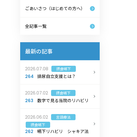
ごあいさつ（はじめての方へ）
全記事一覧
最新の記事
2026.07.08
摂食嚥下
排尿自立支援とは？
264
2026.07.02
摂食嚥下
数字で見る当院のリハビリ
263
2026.06.02
言語療法
摂食嚥下
嚥下リハビリ シャキア法
262