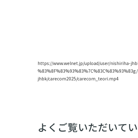
https://www.welnet.jp/upload/user/nishiriha-jhb
%83%8F%83%93%83%7C%83C%83%93%83g/koto
jhbk/carecom2025/carecom_teori.mp4
よくご覧いただいてい